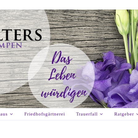
haus
Friedhofsgärtnerei
Trauerfall
Ratgeber